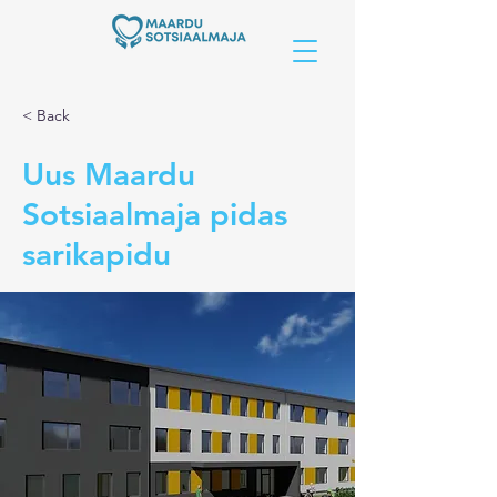
< Back
Uus Maardu
Sotsiaalmaja pidas
sarikapidu