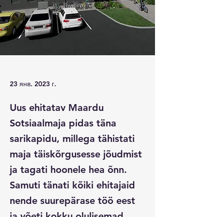
23 янв. 2023 г.
Uus ehitatav Maardu
Sotsiaalmaja pidas täna
sarikapidu, millega tähistati
maja täiskõrgusesse jõudmist
ja tagati hoonele hea õnn.
Samuti tänati kõiki ehitajaid
nende suurepärase töö eest
ja võeti kokku olulisemad