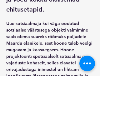
ehitusetapid.
Uue sotsiaalmaja kui väga oodatud 
sotsiaalse väärtusega objekti valmimine 
saab olema suureks rõõmuks paljudele 
Maardu elanikele, sest hoone tuleb veelgi 
mugavam ja kaasaegsem. Hoone 
projekteeriti spetsiaalselt sotsiaalmaja 
vajaduste kohaselt, selles elavatel 
erivajadustega inimestel on lihtsam 
igapäevaste ülesannetega toime tulla ja 
täisväärtuslikku elu elada.
Kolmekorruseline hoone suletud 
netopinnaga ligi 1560 m2 tuleb 
keskkonnasõbralik ja energiasäästlik. See 
vastab kõikidele ohutusnõuetele ning 
tagab seal viibivate inimestele ja 
personali turvalisuse ning mugavuse. 
Uues sotsiaalmajas saab olema 44 
korterit, sealhulgas 10 korterit 