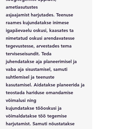
ametiasutustes
asjaajamist harjutades. Teenuse
raames kujundatakse inimese
igapäevaelu oskusi, kaasates ta
nimetatud oskusi arendavatesse
tegevustesse, arvestades tema
terviseseisundit. Teda
juhendatakse aja planeerimisel ja
vaba aja sisustamisel, samuti
suhtlemisel ja teenuste
kasutamisel. Aidatakse planeerida ja
teostada hariduse omandamise
võimalusi ning
kujundatakse tööoskusi ja
võimaldatakse töö tegemise
harjutamist. Samuti nõustatakse