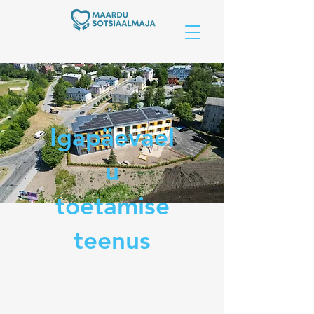
Igapäevael
u
toetamise
teenus