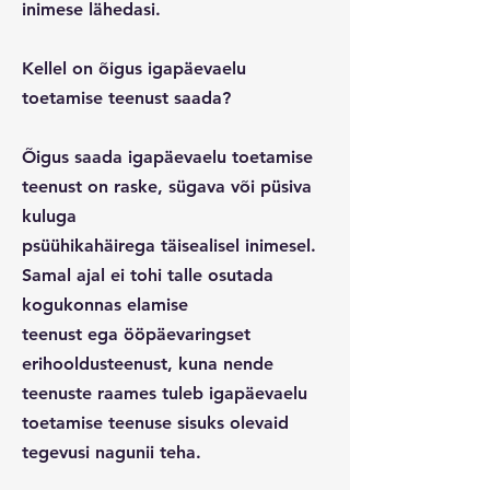
inimese lähedasi.
Kellel on õigus igapäevaelu
toetamise teenust saada?
Õigus saada igapäevaelu toetamise
teenust on raske, sügava või püsiva
kuluga
psüühikahäirega täisealisel inimesel.
Samal ajal ei tohi talle osutada
kogukonnas elamise
teenust ega ööpäevaringset
erihooldusteenust, kuna nende
teenuste raames tuleb igapäevaelu
toetamise teenuse sisuks olevaid
tegevusi nagunii teha.