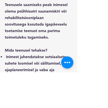
Teenusele saamiseks peab inimesel
olema psühhiaatri suunamiskiri või
rehabilitatsiooniplaan
soovitusega kasutada igapäevaelu
toetamise teenust oma parima
toimetuleku tagamiseks.
Mida teenusel tehakse?
Inimest juhendatakse sotsiaalsete
suhete loomisel või säilitamisel, oma
ajaplaneerimisel ja vaba aja
sisustamisel, viiakse läbi
tugirühmade tegevusi
ningtoetatakse inimest avalike
teenuste kasutamisel ja hariduse
omandamisel.