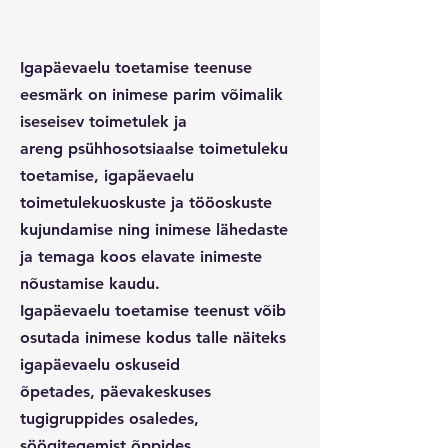
Igapäevaelu toetamise teenuse
eesmärk on inimese parim võimalik
iseseisev toimetulek ja
areng psühhosotsiaalse toimetuleku
toetamise, igapäevaelu
toimetulekuoskuste ja tööoskuste
kujundamise ning inimese lähedaste
ja temaga koos elavate inimeste
nõustamise kaudu.
Igapäevaelu toetamise teenust võib
osutada inimese kodus talle näiteks
igapäevaelu oskuseid
õpetades, päevakeskuses
tugigruppides osaledes,
söögitegemist õppides,